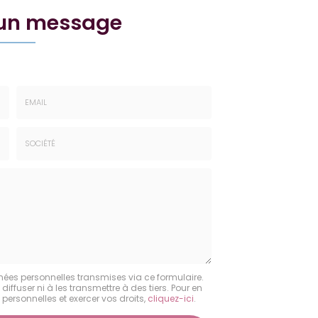
 un message
Email
:
*
Société
:
nées personnelles transmises via ce formulaire.
fuser ni à les transmettre à des tiers. Pour en
personnelles et exercer vos droits,
cliquez-ici
.