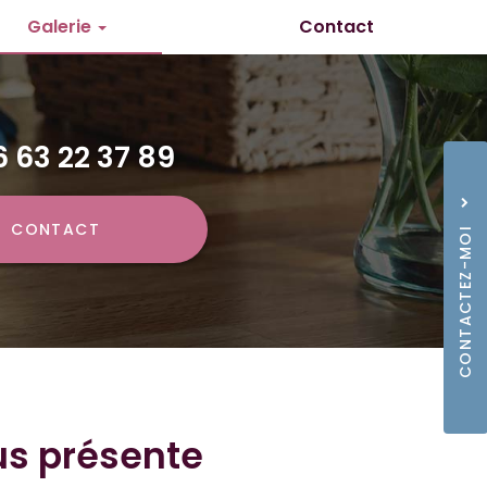
Galerie
Contact
yage
à domicile
6 63 22 37 89
CONTACT
CONTACTEZ-MOI
06 63
us présente