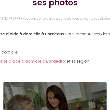
ses photos
ASTIC PROPRE
>
Votre entreprise d'aide à domicile vous présente ses photo
se d'aide à domicile à Bordeaux
vous présente ses dern
à domicile
prise d'aide à domicile à
Bordeaux
et sa région.