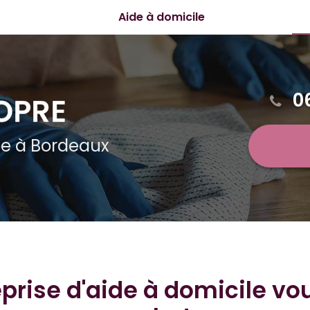
Aide à domicile
essionnels
Netto
culiers
Aide 
0
ge
à Bordeaux
eprise d'aide à domicile vo