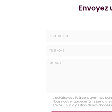
Envoyez
Nom
-
Prénom
Tél.
:
:
*
*
Message
J'autorise ce site à conserver mes don
Nous nous engageons à ne jamais les dif
:
savoir + sur la gestion de vos données 
*
Acceptation